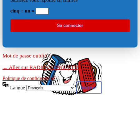
cinq − un =
Mot de passe oublié ?
← Aller sur RADIO GUINGUETTE
Politique de confidentialité
Langue