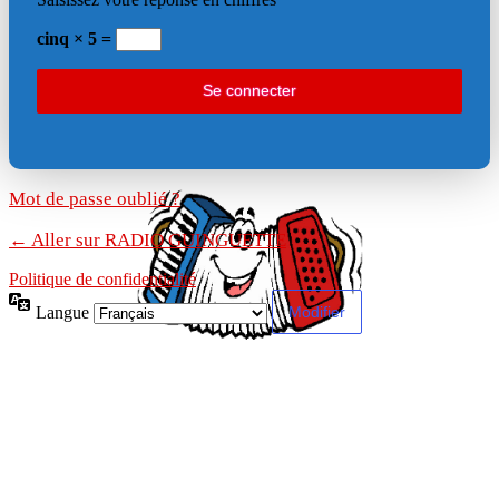
cinq × 5 =
Mot de passe oublié ?
← Aller sur RADIO GUINGUETTE
Politique de confidentialité
Langue