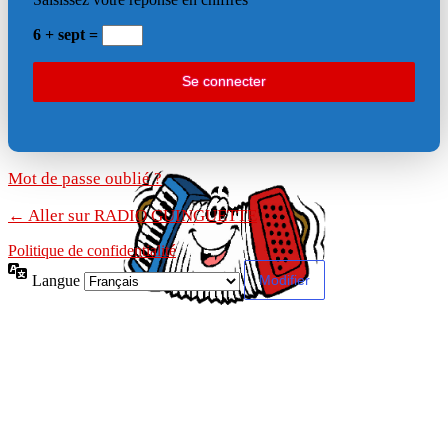
6 + sept =
Mot de passe oublié ?
← Aller sur RADIO GUINGUETTE
Politique de confidentialité
Langue