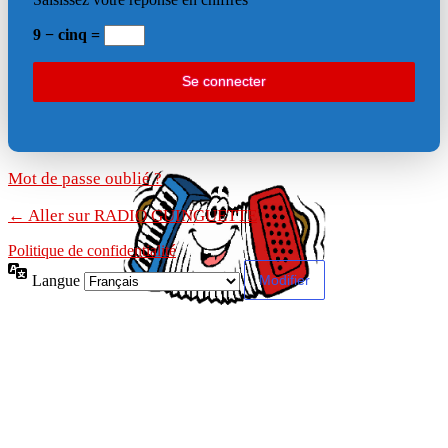
9 − cinq =
Mot de passe oublié ?
← Aller sur RADIO GUINGUETTE
Politique de confidentialité
Langue