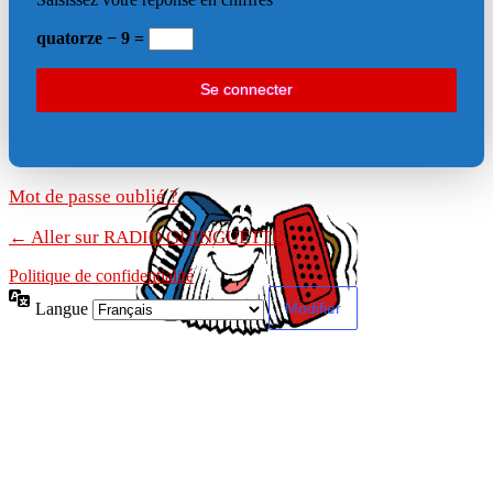
quatorze − 9 =
Mot de passe oublié ?
← Aller sur RADIO GUINGUETTE
Politique de confidentialité
Langue