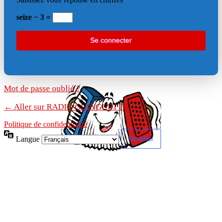
seize − 3 =
Mot de passe oublié ?
← Aller sur RADIO GUINGUETTE
Politique de confidentialité
Langue