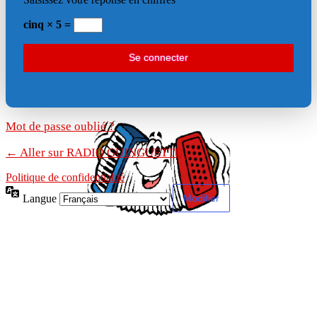
cinq × 5 =
Mot de passe oublié ?
← Aller sur RADIO GUINGUETTE
Politique de confidentialité
Langue