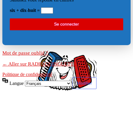
six + dix-huit =
Mot de passe oublié ?
← Aller sur RADIO GUINGUETTE
Politique de confidentialité
Langue