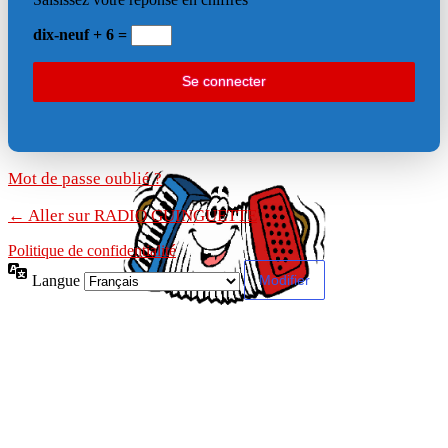
dix-neuf + 6 =
Mot de passe oublié ?
← Aller sur RADIO GUINGUETTE
Politique de confidentialité
Langue