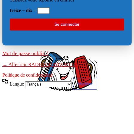
treize − dix =
Mot de passe oublié ?
← Aller sur RADIO GUINGUETTE
Politique de confidentialité
Langue