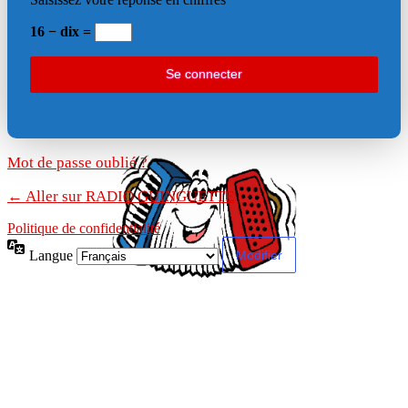
16 − dix =
Mot de passe oublié ?
← Aller sur RADIO GUINGUETTE
Politique de confidentialité
Langue