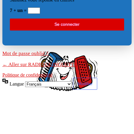
7 + un =
Mot de passe oublié ?
← Aller sur RADIO GUINGUETTE
Politique de confidentialité
Langue