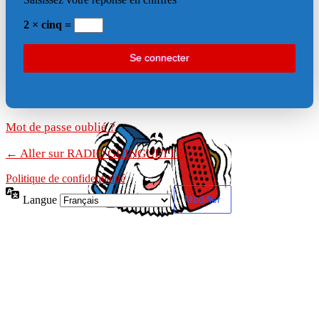
2 × cinq =
Mot de passe oublié ?
← Aller sur RADIO GUINGUETTE
Politique de confidentialité
Langue