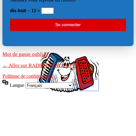
dix-huit − 12 =
Mot de passe oublié ?
← Aller sur RADIO GUINGUETTE
Politique de confidentialité
Langue