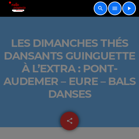
search
menu
play_arrow
LES DIMANCHES THÉS
DANSANTS GUINGUETTE
À L’EXTRA : PONT-
AUDEMER – EURE – BALS
DANSES
share
email