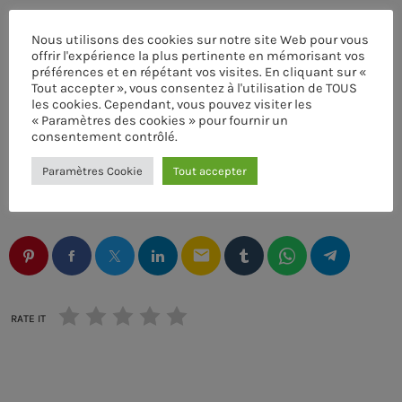
• CONTACTS •
————————–
Nous utilisons des cookies sur notre site Web pour vous
offrir l'expérience la plus pertinente en mémorisant vos
Infos / Navettes / Tables / VIP => 06.22.11.71.66
préférences et en répétant vos visites. En cliquant sur «
Tout accepter », vous consentez à l'utilisation de TOUS
Grand Parking / Fumoir couvert / Tables VIP
les cookies. Cependant, vous pouvez visiter les
« Paramètres des cookies » pour fournir un
consentement contrôlé.
DÉTAILS
Paramètres Cookie
Tout accepter
email
RATE IT