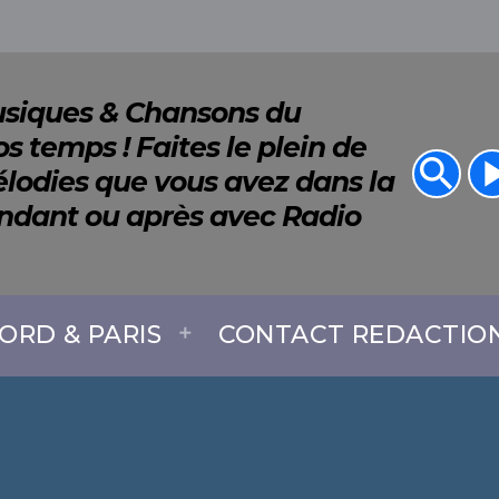
Musiques & Chansons du
s temps ! Faites le plein de
search
play_a
lodies que vous avez dans la
endant ou après avec Radio
ORD & PARIS
CONTACT REDACTIO