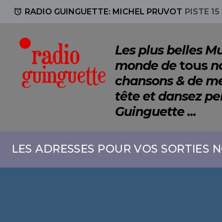
access_alarm
RADIO GUINGUETTE: MICHEL PRUVOT
PISTE 15
Les plus belles 
monde de
tous
no
chansons & de mé
tête et dansez p
Guinguette ...
LES ADRESSES POUR VOS SORTIES N