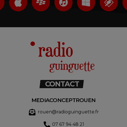
CONTACT
MEDIACONCEPTROUEN
rouen@radioguinguette.fr
07 67 94 48 21