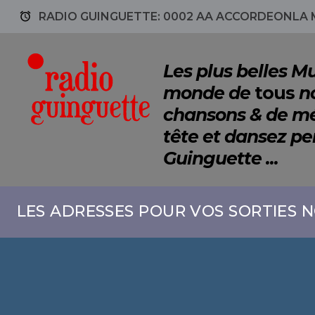
access_alarm
RADIO GUINGUETTE: 0002 AA ACCORDEONLA M
Les plus belles 
monde de
tous
no
chansons & de mé
tête et dansez p
Guinguette ...
LES ADRESSES POUR VOS SORTIES N