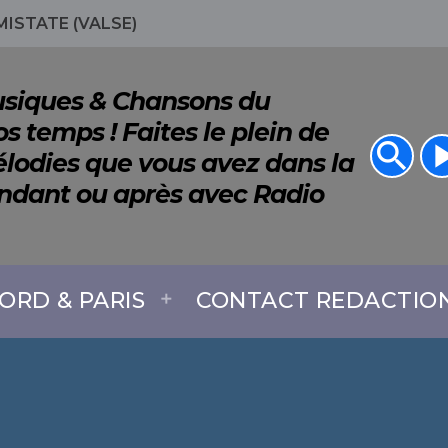
ISTATE (VALSE)
Musiques & Chansons du
s temps ! Faites le plein de
search
play_a
lodies que vous avez dans la
endant ou après avec Radio
ORD & PARIS
CONTACT REDACTIO