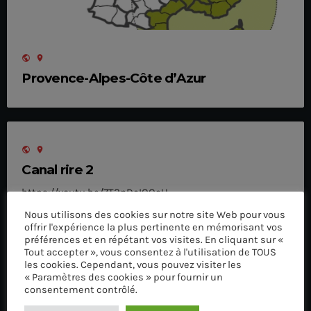
public
location_on
Provence-Alpes-Côte d’Azur
public
location_on
Canal rire 2
https://youtu.be/7T2nDcIQQeU
Nous utilisons des cookies sur notre site Web pour vous
LIRE LA SUITE
offrir l'expérience la plus pertinente en mémorisant vos
préférences et en répétant vos visites. En cliquant sur «
Tout accepter », vous consentez à l'utilisation de TOUS
les cookies. Cependant, vous pouvez visiter les
« Paramètres des cookies » pour fournir un
consentement contrôlé.