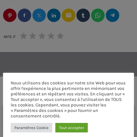
email
RATE IT
Nous utilisons des cookies sur notre site Web pour vous
offrir l'expérience la plus pertinente en mémorisant vos
COMMENTAIRES D’ARTICLES (0)
préférences et en répétant vos visites. En cliquant sur «
Tout accepter », vous consentez à l'utilisation de TOUS
les cookies. Cependant, vous pouvez visiter les
« Paramètres des cookies » pour fournir un
Laisser une réponse
consentement contrôlé.
Vous devez être connecté pour ajouter un commentaire.
Paramètres Cookie
Tout accepter
Connectez-vous maintenant