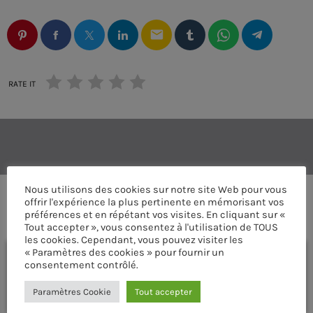
email
RATE IT
Nous utilisons des cookies sur notre site Web pour vous
offrir l'expérience la plus pertinente en mémorisant vos
COMMENTAIRES D’ARTICLES (0)
préférences et en répétant vos visites. En cliquant sur «
Tout accepter », vous consentez à l'utilisation de TOUS
les cookies. Cependant, vous pouvez visiter les
« Paramètres des cookies » pour fournir un
Laisser une réponse
consentement contrôlé.
Vous devez être connecté pour ajouter un commentaire.
Paramètres Cookie
Tout accepter
Connectez-vous maintenant