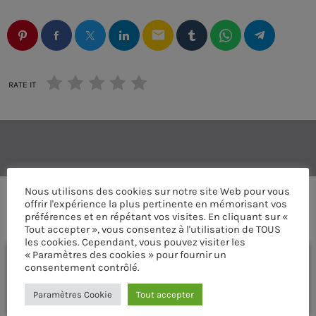
email
RATE IT
Nous utilisons des cookies sur notre site Web pour vous
offrir l'expérience la plus pertinente en mémorisant vos
COMMENTAIRES D’ARTICLES (0)
préférences et en répétant vos visites. En cliquant sur «
Tout accepter », vous consentez à l'utilisation de TOUS
les cookies. Cependant, vous pouvez visiter les
« Paramètres des cookies » pour fournir un
Laisser une réponse
consentement contrôlé.
Vous devez être connecté pour ajouter un commentaire.
Paramètres Cookie
Tout accepter
Connectez-vous maintenant