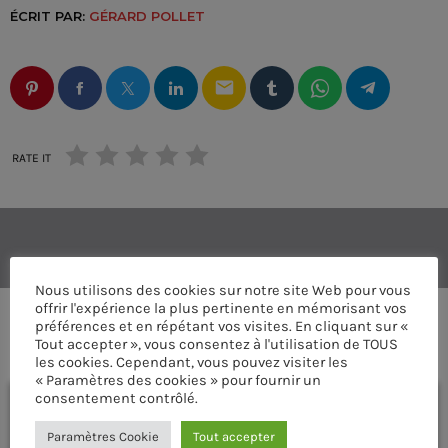
ÉCRIT PAR:
GÉRARD POLLET
email
RATE IT
Nous utilisons des cookies sur notre site Web pour vous
offrir l'expérience la plus pertinente en mémorisant vos
préférences et en répétant vos visites. En cliquant sur «
COMMENTAIRES D’ARTICLES (0)
Tout accepter », vous consentez à l'utilisation de TOUS
les cookies. Cependant, vous pouvez visiter les
« Paramètres des cookies » pour fournir un
consentement contrôlé.
Laisser une réponse
Paramètres Cookie
Tout accepter
Vous devez être connecté pour ajouter un commentaire.