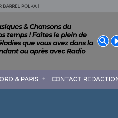
 BARREL POLKA 1
Musiques & Chansons du
s temps ! Faites le plein de
search
play_a
lodies que vous avez dans la
endant ou après avec Radio
ORD & PARIS
CONTACT REDACTIO