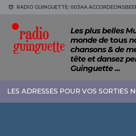
access_alarm
RADIO GUINGUETTE: 003AA ACCORDEONSBEER
Les plus belles 
monde de
tous
no
chansons & de mé
tête et dansez p
Guinguette ...
LES ADRESSES POUR VOS SORTIES N