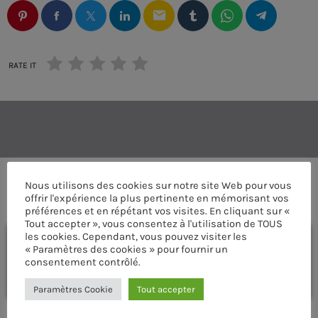
email
RATE IT
Nous utilisons des cookies sur notre site Web pour vous
COMMENTAIRES D’ARTICLES (0)
offrir l'expérience la plus pertinente en mémorisant vos
préférences et en répétant vos visites. En cliquant sur «
Tout accepter », vous consentez à l'utilisation de TOUS
les cookies. Cependant, vous pouvez visiter les
Laisser une réponse
« Paramètres des cookies » pour fournir un
consentement contrôlé.
Vous devez être connecté pour ajouter un commentaire.
Connectez-vous maintenant
Paramètres Cookie
Tout accepter