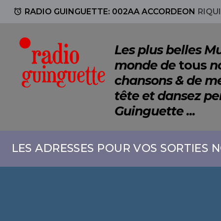
access_alarm
RADIO GUINGUETTE: 002AA ACCORDEON
RIQU
Les plus belles 
monde de
tous
no
chansons & de mé
tête et dansez p
Guinguette ...
LES ADRESSES POUR VOS SORTIES N