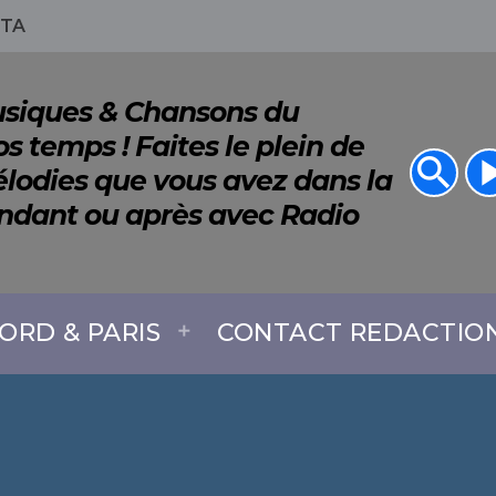
ITA
Musiques & Chansons du
s temps ! Faites le plein de
search
play_a
lodies que vous avez dans la
endant ou après avec Radio
ORD & PARIS
CONTACT REDACTIO