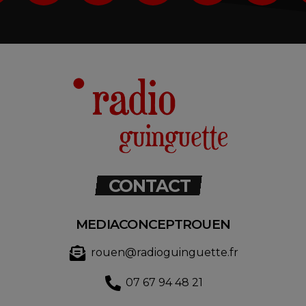
CONTACT
MEDIACONCEPTROUEN
rouen@radioguinguette.fr
07 67 94 48 21