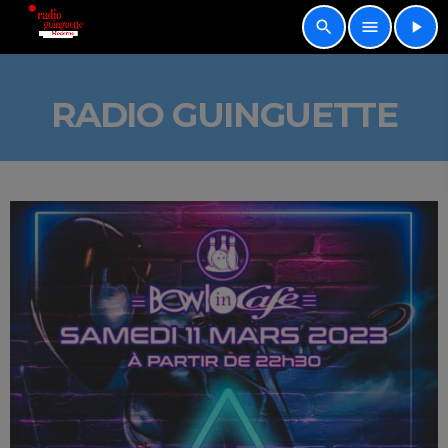
search
menu
play_arrow
RADIO GUINGUETTE