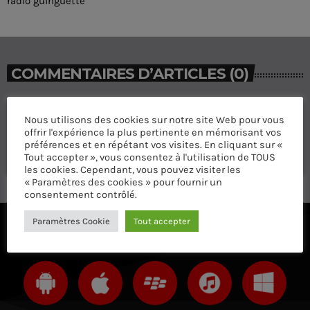
radio guinguette
COMMENTAIRES D’ARTICLES (0)
Laisser une réponse
Nous utilisons des cookies sur notre site Web pour vous
offrir l'expérience la plus pertinente en mémorisant vos
Vous devez être connecté pour ajouter un commentaire.
préférences et en répétant vos visites. En cliquant sur «
Connectez-vous maintenant
Tout accepter », vous consentez à l'utilisation de TOUS
les cookies. Cependant, vous pouvez visiter les
« Paramètres des cookies » pour fournir un
consentement contrôlé.
Paramètres Cookie
Tout accepter
ÉCOUTEZ AVEC VOTRE APP ET SUR LE 