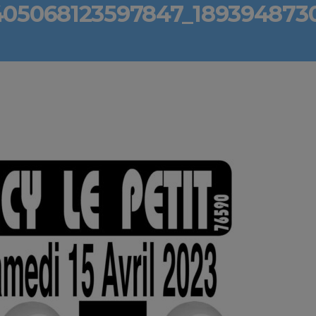
405068123597847_189394873