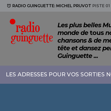
access_alarm
RADIO GUINGUETTE: MICHEL PRUVOT
PISTE 01
Les plus belles 
monde de
tous
no
chansons & de mé
tête et dansez p
Guinguette ...
LES ADRESSES POUR VOS SORTIES N