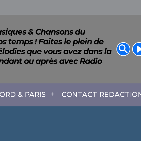
Musiques & Chansons du
s temps ! Faites le plein de
search
play_a
lodies que vous avez dans la
endant ou après avec Radio
ORD & PARIS
CONTACT REDACTIO