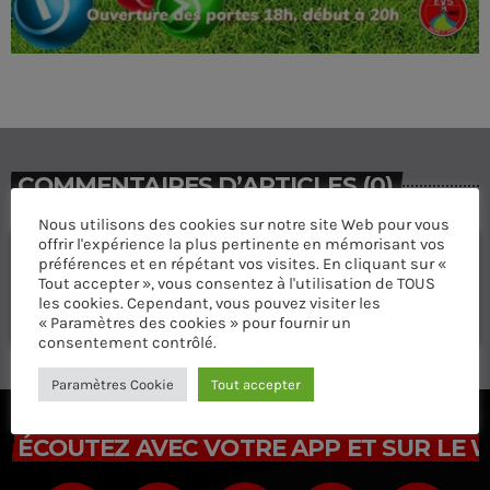
COMMENTAIRES D’ARTICLES (0)
Nous utilisons des cookies sur notre site Web pour vous
offrir l'expérience la plus pertinente en mémorisant vos
Laisser une réponse
préférences et en répétant vos visites. En cliquant sur «
Tout accepter », vous consentez à l'utilisation de TOUS
Vous devez être connecté pour ajouter un commentaire.
les cookies. Cependant, vous pouvez visiter les
Connectez-vous maintenant
« Paramètres des cookies » pour fournir un
consentement contrôlé.
Paramètres Cookie
Tout accepter
ÉCOUTEZ AVEC VOTRE APP ET SUR LE 