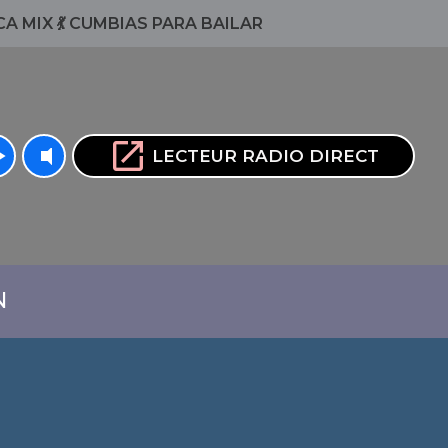
A MIX 💃 CUMBIAS PARA BAILAR
volume_up
open_in_new
rrow
LECTEUR RADIO DIRECT
N