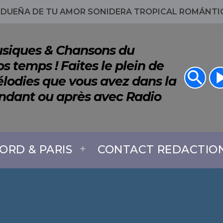
 DUEÑA DE TU AMOR SONIDERA TROPICAL ROMÁNTIC
Musiques & Chansons du
s temps ! Faites le plein de
search
play_a
lodies que vous avez dans la
endant ou après avec Radio
ORD & PARIS
CONTACT REDACTIO