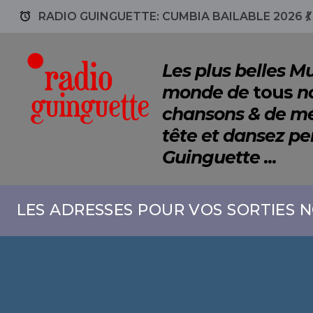
access_alarm
RADIO GUINGUETTE: CUMBIA BAILABLE 2026 
Les plus belles 
monde de
tous
no
chansons & de mé
tête et dansez p
Guinguette ...
LES ADRESSES POUR VOS SORTIES N