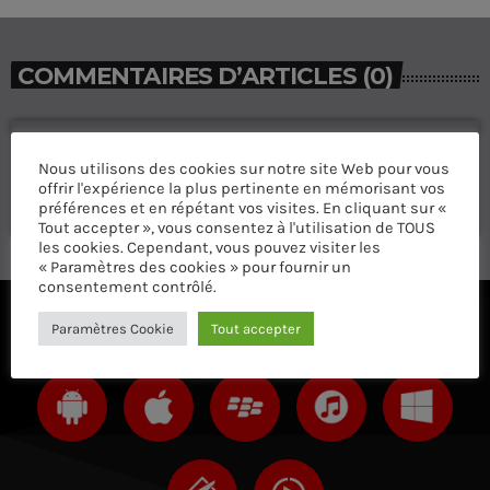
COMMENTAIRES D’ARTICLES (0)
Laisser une réponse
Nous utilisons des cookies sur notre site Web pour vous
Vous devez être connecté pour ajouter un commentaire.
offrir l'expérience la plus pertinente en mémorisant vos
Connectez-vous maintenant
préférences et en répétant vos visites. En cliquant sur «
Tout accepter », vous consentez à l'utilisation de TOUS
les cookies. Cependant, vous pouvez visiter les
« Paramètres des cookies » pour fournir un
consentement contrôlé.
Paramètres Cookie
Tout accepter
ÉCOUTEZ AVEC VOTRE APP ET SUR LE 