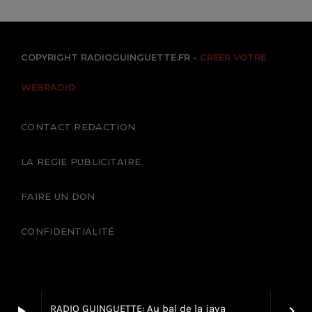
COPYRIGHT RADIOGUINGUETTE.FR -
CREER VOTRE
WEBRADIO
CONTACT REDACTION
LA REGIE PUBLICITAIRE
FAIRE UN DON
CONFIDENTIALITÉ
RADIO GUINGUETTE: Au bal de la java
play_arrow
keyboard_arrow_right