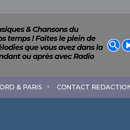
Musiques & Chansons du
s temps ! Faites le plein de
search
play_a
lodies que vous avez dans la
endant ou après avec Radio
ORD & PARIS
CONTACT REDACTIO