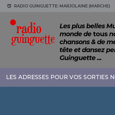
access_alarm
RADIO GUINGUETTE: MARJOLAINE (MARCHE)
Les plus belles 
monde de
tous
no
chansons & de mé
tête et dansez p
Guinguette ...
LES ADRESSES POUR VOS SORTIES N