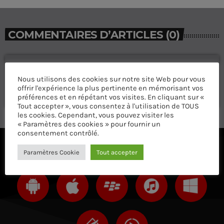
COMMENTAIRES D’ARTICLES (0)
Laisser une réponse
Nous utilisons des cookies sur notre site Web pour vous
Vous devez être connecté pour ajouter un commentaire.
offrir l'expérience la plus pertinente en mémorisant vos
Connectez-vous maintenant
préférences et en répétant vos visites. En cliquant sur «
Tout accepter », vous consentez à l'utilisation de TOUS
les cookies. Cependant, vous pouvez visiter les
« Paramètres des cookies » pour fournir un
consentement contrôlé.
ÉCOUTEZ AVEC VOTRE APP ET SUR LE 
Paramètres Cookie
Tout accepter