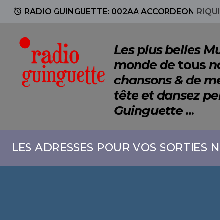
access_alarm
RADIO GUINGUETTE: 002AA ACCORDEON
RIQU
Les plus belles 
monde de
tous
no
chansons & de mé
tête et dansez p
Guinguette ...
LES ADRESSES POUR VOS SORTIES N