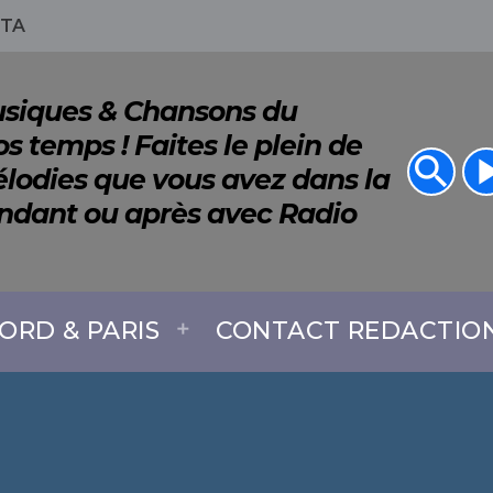
ITA
Musiques & Chansons du
s temps ! Faites le plein de
search
play_a
lodies que vous avez dans la
endant ou après avec Radio
ORD & PARIS
CONTACT REDACTIO