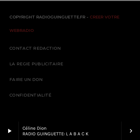
COPYRIGHT RADIOGUINGUETTE.FR -
CREER VOTRE
WEBRADIO
CONTACT REDACTION
LA REGIE PUBLICITAIRE
FAIRE UN DON
CONFIDENTIALITÉ
Céline Dion
play_arrow
keyboard_arrow_right
RADIO GUINGUETTE: L A B A C K