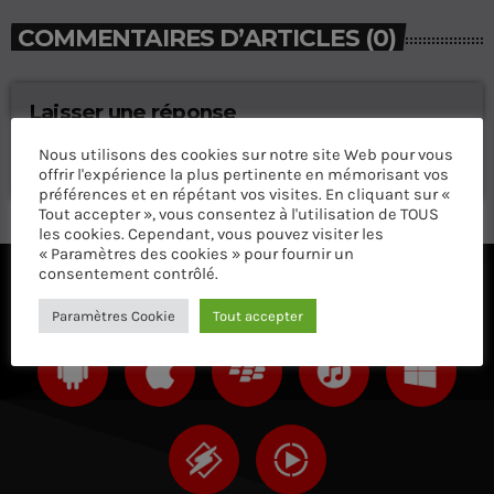
COMMENTAIRES D’ARTICLES (0)
Laisser une réponse
Vous devez être connecté pour ajouter un commentaire.
Nous utilisons des cookies sur notre site Web pour vous
Connectez-vous maintenant
offrir l'expérience la plus pertinente en mémorisant vos
préférences et en répétant vos visites. En cliquant sur «
Tout accepter », vous consentez à l'utilisation de TOUS
les cookies. Cependant, vous pouvez visiter les
« Paramètres des cookies » pour fournir un
consentement contrôlé.
ÉCOUTEZ AVEC VOTRE APP ET SUR LE 
Paramètres Cookie
Tout accepter