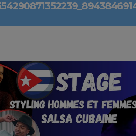
554290871352239_894384691