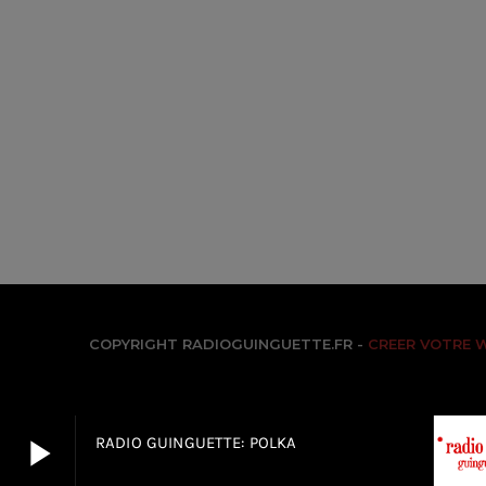
COPYRIGHT RADIOGUINGUETTE.FR -
CREER VOTRE 
play_arrow
RADIO GUINGUETTE: POLKA