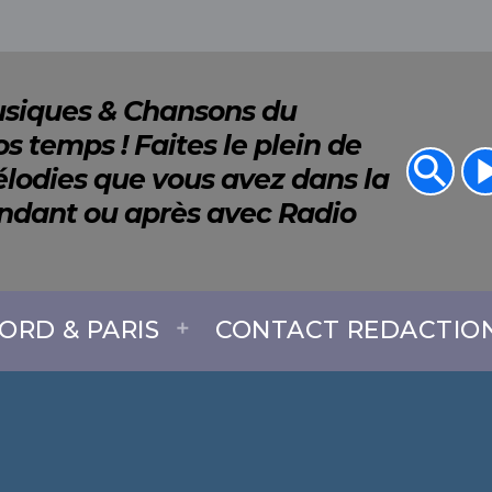
Musiques & Chansons du
s temps ! Faites le plein de
search
play_a
lodies que vous avez dans la
endant ou après avec Radio
ORD & PARIS
CONTACT REDACTIO