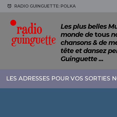
access_alarm
RADIO GUINGUETTE: POLKA
Les plus belles 
monde de
tous
no
chansons & de mé
tête et dansez p
Guinguette ...
LES ADRESSES POUR VOS SORTIES N