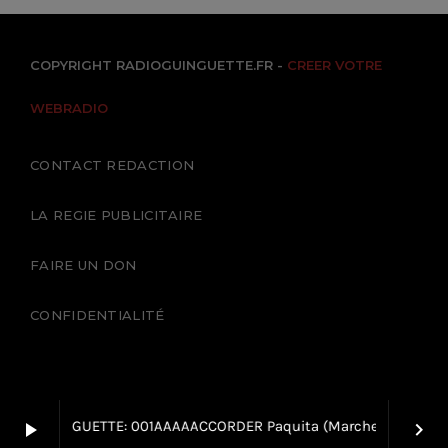
COPYRIGHT RADIOGUINGUETTE.FR -
CREER VOTRE
WEBRADIO
CONTACT REDACTION
LA REGIE PUBLICITAIRE
FAIRE UN DON
CONFIDENTIALITÉ
ADIO GUINGUETTE: 001AAAAACCORDER Paquita (Marche)
play_arrow
keyboard_arrow_right