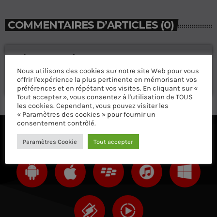
COMMENTAIRES D’ARTICLES (0)
Laisser une réponse
Nous utilisons des cookies sur notre site Web pour vous
Vous devez être connecté pour ajouter un commentaire.
offrir l'expérience la plus pertinente en mémorisant vos
Connectez-vous maintenant
préférences et en répétant vos visites. En cliquant sur «
Tout accepter », vous consentez à l'utilisation de TOUS
les cookies. Cependant, vous pouvez visiter les
« Paramètres des cookies » pour fournir un
consentement contrôlé.
ÉCOUTEZ AVEC VOTRE APP ET SUR LE 
Paramètres Cookie
Tout accepter