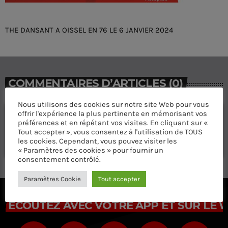
THE DANSANT A OISSEL EN 76 LE 6 JANVIER 2024
COMMENTAIRES D’ARTICLES (0)
Nous utilisons des cookies sur notre site Web pour vous
offrir l'expérience la plus pertinente en mémorisant vos
Laisser une réponse
préférences et en répétant vos visites. En cliquant sur «
Tout accepter », vous consentez à l'utilisation de TOUS
Vous devez être connecté pour ajouter un commentaire.
les cookies. Cependant, vous pouvez visiter les
Connectez-vous maintenant
« Paramètres des cookies » pour fournir un
consentement contrôlé.
Paramètres Cookie
Tout accepter
ÉCOUTEZ AVEC VOTRE APP ET SUR LE 