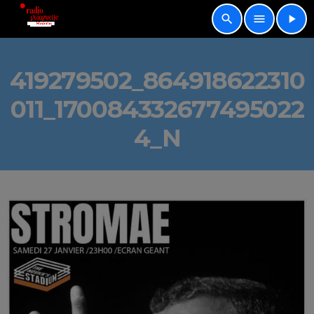
search
menu
play_arrow
419279502_864918622310
011_170084332677495022
4_N