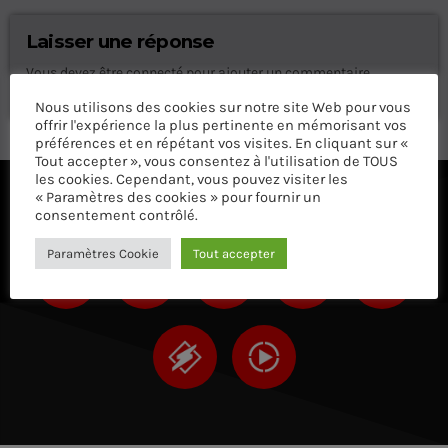
Laisser une réponse
Vous devez être connecté pour ajouter un commentaire.
Connectez-vous maintenant
Nous utilisons des cookies sur notre site Web pour vous
offrir l'expérience la plus pertinente en mémorisant vos
préférences et en répétant vos visites. En cliquant sur «
Tout accepter », vous consentez à l'utilisation de TOUS
les cookies. Cependant, vous pouvez visiter les
« Paramètres des cookies » pour fournir un
ÉCOUTEZ AVEC VOTRE APP ET SUR LE 
consentement contrôlé.
Paramètres Cookie
Tout accepter