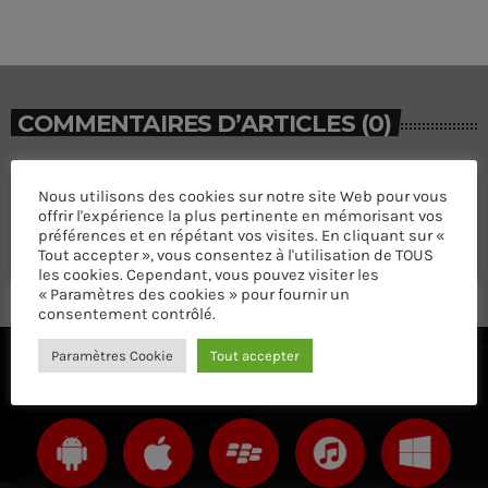
COMMENTAIRES D’ARTICLES (0)
Laisser une réponse
Nous utilisons des cookies sur notre site Web pour vous
offrir l'expérience la plus pertinente en mémorisant vos
Vous devez être connecté pour ajouter un commentaire.
préférences et en répétant vos visites. En cliquant sur «
Connectez-vous maintenant
Tout accepter », vous consentez à l'utilisation de TOUS
les cookies. Cependant, vous pouvez visiter les
« Paramètres des cookies » pour fournir un
consentement contrôlé.
Paramètres Cookie
Tout accepter
ÉCOUTEZ AVEC VOTRE APP ET SUR LE 