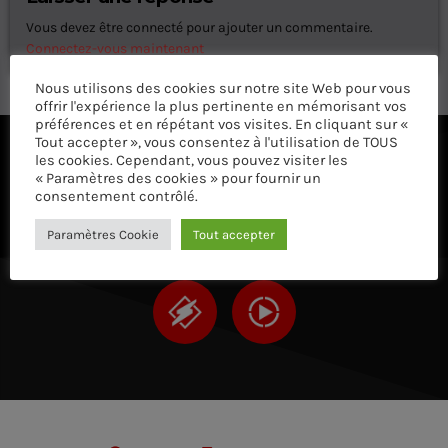
Vous devez être connecté pour ajouter un commentaire.
Connectez-vous maintenant
Nous utilisons des cookies sur notre site Web pour vous
offrir l'expérience la plus pertinente en mémorisant vos
préférences et en répétant vos visites. En cliquant sur «
Tout accepter », vous consentez à l'utilisation de TOUS
les cookies. Cependant, vous pouvez visiter les
ÉCOUTEZ AVEC VOTRE APP ET SUR LE 
« Paramètres des cookies » pour fournir un
consentement contrôlé.
Paramètres Cookie
Tout accepter