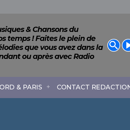
Musiques & Chansons du
s temps ! Faites le plein de
search
play_a
lodies que vous avez dans la
endant ou après avec Radio
ORD & PARIS
CONTACT REDACTIO