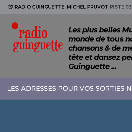
access_alarm
RADIO GUINGUETTE: MICHEL PRUVOT
PISTE 03
Les plus belles 
monde de
tous
no
chansons & de mé
tête et dansez p
Guinguette ...
LES ADRESSES POUR VOS SORTIES N