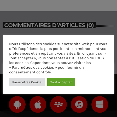
COMMENTAIRES D’ARTICLES (0)
Laisser une réponse
Nous utilisons des cookies sur notre site Web pour vous
offrir l'expérience la plus pertinente en mémorisant vos
Vous devez être connecté pour ajouter un commentaire.
préférences et en répétant vos visites. En cliquant sur «
Connectez-vous maintenant
Tout accepter », vous consentez à l'utilisation de TOUS
les cookies. Cependant, vous pouvez visiter les
« Paramètres des cookies » pour fournir un
consentement contrôlé.
Paramètres Cookie
Tout accepter
ÉCOUTEZ AVEC VOTRE APP ET SUR LE 