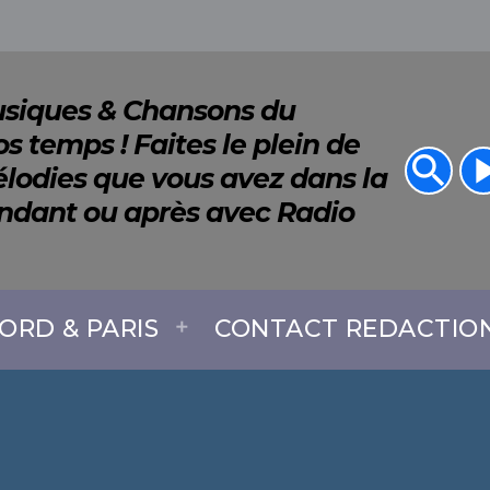
Musiques & Chansons du
s temps ! Faites le plein de
search
play_a
lodies que vous avez dans la
endant ou après avec Radio
ORD & PARIS
CONTACT REDACTIO