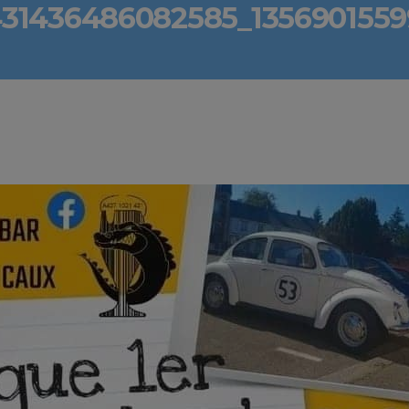
31436486082585_135690155