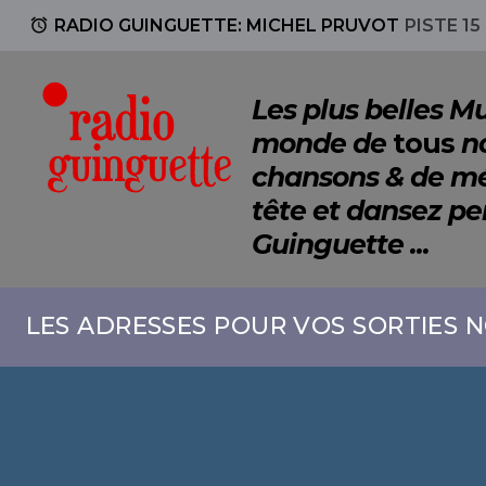
access_alarm
RADIO GUINGUETTE: MICHEL PRUVOT
PISTE 15
Les plus belles 
monde de
tous
no
chansons & de mé
tête et dansez p
Guinguette ...
LES ADRESSES POUR VOS SORTIES N