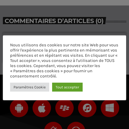
COMMENTAIRES D’ARTICLES (0)
Laisser une réponse
Nous utilisons des cookies sur notre site Web pour vous
Vous devez être connecté pour ajouter un commentaire.
offrir l'expérience la plus pertinente en mémorisant vos
préférences et en répétant vos visites. En cliquant sur «
Connectez-vous maintenant
Tout accepter », vous consentez à l'utilisation de TOUS
les cookies. Cependant, vous pouvez visiter les
« Paramètres des cookies » pour fournir un
consentement contrôlé.
Paramètres Cookie
Tout accepter
ÉCOUTEZ AVEC VOTRE APP ET SUR LE 