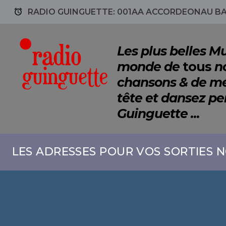
access_alarm
RADIO GUINGUETTE: 001AA ACCORDEONAU BA
Les plus belles 
monde de
tous
no
chansons & de mé
tête et dansez p
Guinguette ...
LES ADRESSES POUR VOS SORTIES N