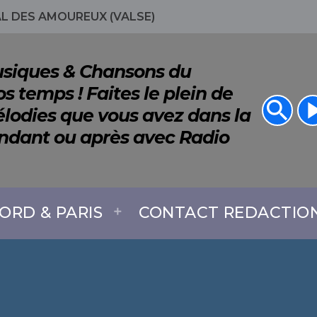
L DES AMOUREUX (VALSE)
Musiques & Chansons du
s temps ! Faites le plein de
search
play_a
lodies que vous avez dans la
endant ou après avec Radio
ORD & PARIS
CONTACT REDACTIO