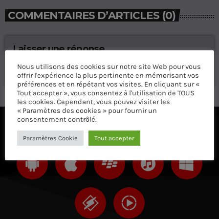
COMMENTAIRES D’ARTICLES (0)
Laisser une réponse
Vous devez être connecté pour ajouter un commentaire.
Nous utilisons des cookies sur notre site Web pour vous
Connectez-vous maintenant
offrir l'expérience la plus pertinente en mémorisant vos
préférences et en répétant vos visites. En cliquant sur «
Tout accepter », vous consentez à l'utilisation de TOUS
les cookies. Cependant, vous pouvez visiter les
« Paramètres des cookies » pour fournir un
consentement contrôlé.
ÉCOUTEZ AVEC VOTRE APP ET SUR LE 
Paramètres Cookie
Tout accepter