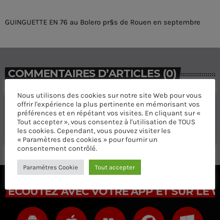
GUINGUETTE EN 76 au Bolero pr§s de Rouen en septembre
COMMENTAIRES D’ARTICLES (0)
Nous utilisons des cookies sur notre site Web pour vous
offrir l'expérience la plus pertinente en mémorisant vos
Laisser une réponse
préférences et en répétant vos visites. En cliquant sur «
Vous devez être connecté pour ajouter un commentaire.
Tout accepter », vous consentez à l'utilisation de TOUS
les cookies. Cependant, vous pouvez visiter les
Connectez-vous maintenant
« Paramètres des cookies » pour fournir un
consentement contrôlé.
Paramètres Cookie
Tout accepter
ÉCOUTEZ AVEC VOTRE APP ET SUR LE 