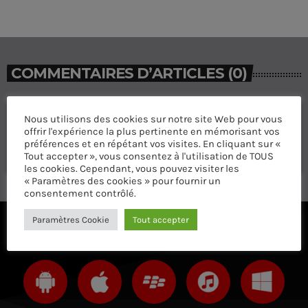
COMMENTAIRES D’ARTICLES (0)
Laisser une réponse
Nous utilisons des cookies sur notre site Web pour vous
offrir l'expérience la plus pertinente en mémorisant vos
Vous devez être connecté pour ajouter un commentaire.
préférences et en répétant vos visites. En cliquant sur «
Connectez-vous maintenant
Tout accepter », vous consentez à l'utilisation de TOUS
les cookies. Cependant, vous pouvez visiter les
« Paramètres des cookies » pour fournir un
consentement contrôlé.
Paramètres Cookie
Tout accepter
ÉCOUTEZ AVEC VOTRE APP ET SUR LE 