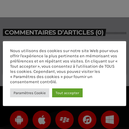
COMMENTAIRES D’ARTICLES (0)
Nous utilisons des cookies sur notre site Web pour vous
Laisser une réponse
offrir l'expérience la plus pertinente en mémorisant vos
Vous devez être connecté pour ajouter un commentaire.
préférences et en répétant vos visites. En cliquant sur «
Tout accepter », vous consentez à l'utilisation de TOUS
Connectez-vous maintenant
les cookies. Cependant, vous pouvez visiter les
« Paramètres des cookies » pour fournir un
consentement contrôlé.
Paramètres Cookie
Tout accepter
ÉCOUTEZ AVEC VOTRE APP ET SUR LE 