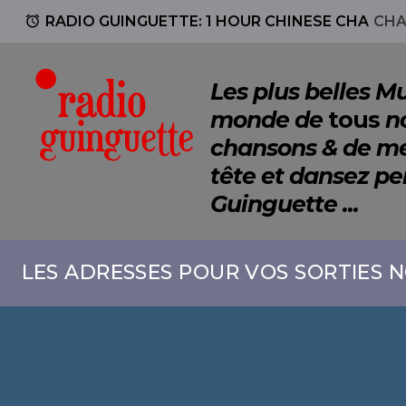
access_alarm
RADIO GUINGUETTE: 1 HOUR CHINESE CHA
CHA
Les plus belles 
monde de
tous
no
chansons & de mé
tête et dansez p
Guinguette ...
LES ADRESSES POUR VOS SORTIES N