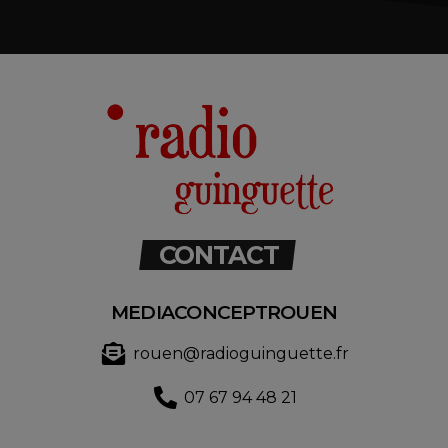
CONTACT
MEDIACONCEPTROUEN
rouen@radioguinguette.fr
07 67 94 48 21