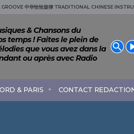
 GROOVE 中华恰恰旋律 TRADITIONAL CHINESE INSTRU
Musiques & Chansons du
s temps ! Faites le plein de
search
play_a
lodies que vous avez dans la
endant ou après avec Radio
ORD & PARIS
CONTACT REDACTIO