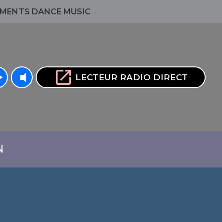
MENTS DANCE MUSIC
volume_up
open_in_new
rrow
LECTEUR RADIO DIRECT
N